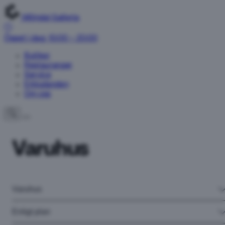
Mölndal Galleria
Öppet i dag: 10:00 – 20:00
Butiker
Restauranger
Service
Erbjudanden
Om oss
Varuhus
Varuhus
Enligt plan