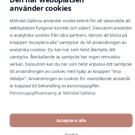
Om oss
använder cookies
Öppettider
Mölndal Galleria använder cookie-teknik för att säkerställa att
Kontakt
Hitta hit
webbplatsen fungerar korrekt och säkert. Dessutom använder
Parkering
vi analytiska cookies från våra partners. Genom att klicka på
Bli en hyresgäst
knappen ”Acceptera alla” samtycker du till användningen av
O
Feedback
analytiska cookies. Du kan när som helst återkalla ditt
Nyhetsbrev
samtycke. Återkallande av samtycke har ingen retroaktiv
A
verkan. Dessutom kan du när som helst anpassa ditt samtycke
Cityconportal
till användningen av cookies med hjälp av knappen ”Visa
Dataskyddsbeskrivning
detaljer”. Användningen av cookies för ovanstående ändamål
Meddelande om uppgiftsskydd – videoövervakning
är kopplad till behandling av personuppgifter.
Följ oss i social media
Personuppgiftsansvarig är Mölndal Galleria.
A
© Mölndal Galleria 2026. Drivs av Nextima.
P
Acceptera alla
Avvisa