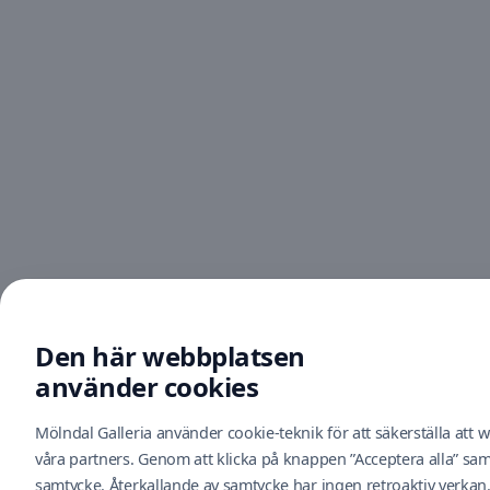
Den här webbplatsen
använder cookies
Mölndal Galleria använder cookie-teknik för att säkerställa att
våra partners. Genom att klicka på knappen ”Acceptera alla” samt
samtycke. Återkallande av samtycke har ingen retroaktiv verkan